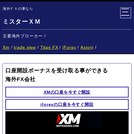
海外ＦＸの事なら
ミスターＸＭ
主要海外ブローカー
Xm
trade view
Titan FX
iForex
Axiory
口座開設ボーナスを受け取る事ができる
海外FX会社
XMの口座を今すぐ開設
iforexの口座を今すぐ開設